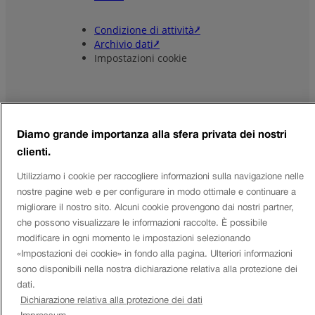
Condizione di attività⭷
Archivio dati⭷
Impostazioni cookie
Diamo grande importanza alla sfera privata dei nostri
clienti.
© Piattaforma open data sulla
Utilizziamo i cookie per raccogliere informazioni sulla navigazione nelle
mobilità in Svizzera 2026
nostre pagine web e per configurare in modo ottimale e continuare a
M
L
Y
migliorare il nostro sito. Alcuni cookie provengono dai nostri partner,
a
i
o
che possono visualizzare le informazioni raccolte. È possibile
i
n
u
modificare in ogni momento le impostazioni selezionando
l
k
T
«Impostazioni dei cookie» in fondo alla pagina. Ulteriori informazioni
e
u
sono disponibili nella nostra dichiarazione relativa alla protezione dei
d
b
dati.
I
e
Dichiarazione relativa alla protezione dei dati
n