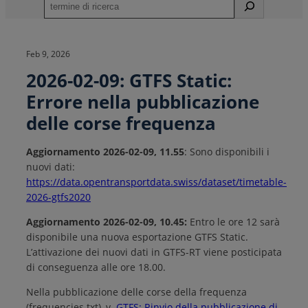
S
u
c
h
Feb 9, 2026
e
2026-02-09: GTFS Static:
n
Errore nella pubblicazione
delle corse frequenza
Aggiornamento 2026-02-09, 11.55
: Sono disponibili i
nuovi dati:
https://data.opentransportdata.swiss/dataset/timetable-
2026-gtfs2020
Aggiornamento 2026-02-09, 10.45:
Entro le ore 12 sarà
disponibile una nuova esportazione GTFS Static.
L’attivazione dei nuovi dati in GTFS-RT viene posticipata
di conseguenza alle ore 18.00.
Nella pubblicazione delle corse della frequenza
(frequencies.txt), v.
GTFS: Rinvio della pubblicazione di