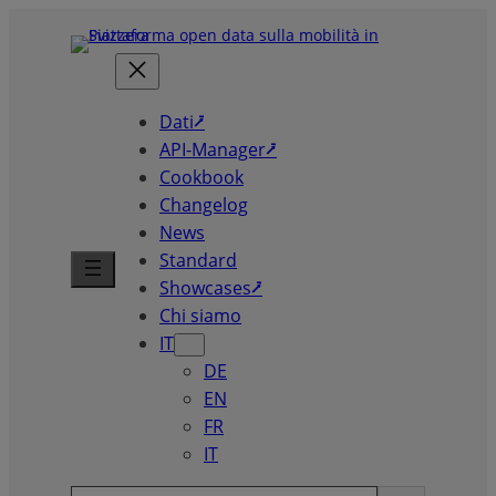
Skip
to
content
Dati⭷
API-Manager⭷
Cookbook
Changelog
News
Standard
Showcases⭷
Chi siamo
IT
DE
EN
FR
IT