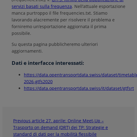
servizi basati sulla frequenza
. Nell’attuale esportazione
manca purtroppo il file frequencies.txt. Stiamo
lavorando alacremente per risolvere il problema e
forniremo un’esportazione aggiornata il prima
possibile.
Su questa pagina pubblicheremo ulteriori
aggiornamenti.
Dati e interfacce interessati:
https://data.opentransportdata.swiss/dataset/timetabl
2026-gtfs2020
https://data.opentransportdata.swiss/it/dataset/gtfsrt
Previous article
27. aprile: Online Meet-Up –
Trasporto on demand (DRT) dei TP: Strategie e
standard di dati per la mobilità flessibile